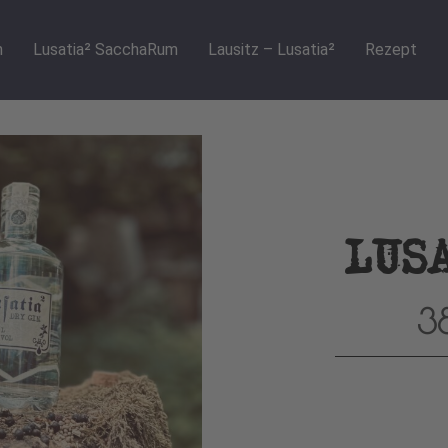
n
Lusatia² SacchaRum
Lausitz – Lusatia²
Rezept
LUS
3