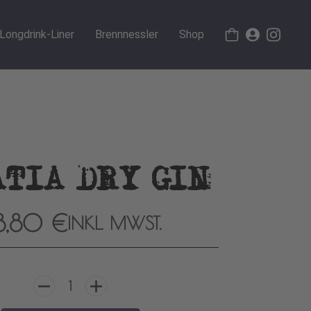
Longdrink-Liner
Brennnessler
Shop
ATIA DRY GIN
8,80
€
INKL. MWST.