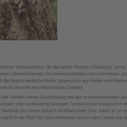
geheimen Komponenten, die das uralte Rezept offenlegte, bietet
nem überraschenden Geschmackserlebnis mild und intensiv zugle
uch die Region landschaftliche Gegensätze aus Höhen und Ebene
sreiche Aromen aus natürlichsten Zutaten.
st die Feinheit seines Geschmacks und der zu beobachtende Lou
gelagert oder anderweitig niedrigen Temperaturen ausgesetzt wir
ar Merkmal des hohen Gehalts an ätherischen Ölen. Damit ist er n
 sanft in die Welt des Gins eintauchen und so eine Liaison aus li