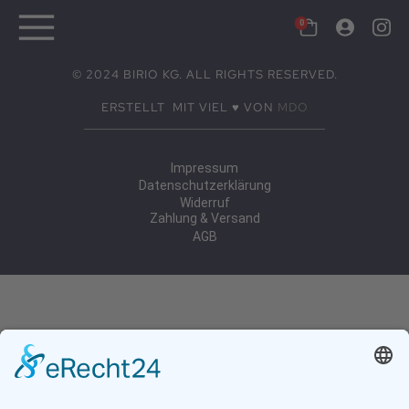
[user_registration_login]
© 2024 BIRIO KG. ALL RIGHTS RESERVED.
ERSTELLT MIT VIEL ♥ VON
MDO
Impressum
Datenschutzerklärung
Widerruf
Zahlung & Versand
AGB